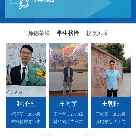
师德荣耀
学生榜样
校友风采
赵建林
程泽堃
关增建
杨超舜
王时宇
王小力
王朝阳
张永安
李东
1956 年生，博士
​赵建林，教授，
程泽堃，2017级
杨超舜，副研究
王时宇，2017级
汉族，江苏无锡
李东，​副教授职
王朝阳，2016级
管理学博士，北
永利集团本科教
材料物理专业本
生导师，教授。
员，承担《大学
材料物理专业本
人，教授，博士
称，永利集团本
光电信息科学与
京工业大学经济
学最满意教师，
现任上海交通大
科生，共青团
物理实验》等本
生导师。现任西
科生，中共党
科生最满意教
工程专业本科
与管理学院教