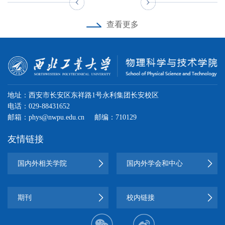
陕西省优秀留学
学人文学院科学
员。自入学以
科生课程5门，主
员，曾担任理学
安交通大学党委
师。从教以来，
生，中共党员，
授，陕西省经济
回国人员，宝钢
来，综合成绩连
史与科学哲学系
编校级规划教材1
学院联合团委副
委员、常委、常
秉持立德树人初
曾获校优秀学生
学会理事，山西
查看更多
教育基金会优秀
续两年位居专业
教授，博士生导
部，参与省级一
书记、理学院志
务副书记
心，牢记为党育
标兵，国家奖学
财经大学、陕西
教师，陕西省师
第一，曾获国家
师，人文学院常
流课程1门，指导
工部部长、党支
金（2次），永利
人、为国育才使
科技大学兼职教
德先进个人，陕
奖学金、校特等
务副院长、党总
学生参加学科竞
部组织委员、年
集团“五四表彰”十
授，任宁夏美利
命。始终将学
西省教学名师，
奖学金、校一等
支书记
级大班长、小班
赛获国家级奖3
校“以学生为根”的
大青春榜样等9项
纸业集团管理顾
陕西省高校优秀
奖学金、吴亚军
项、省部级奖10
班长、辅导员助
办学理念贯穿于
荣誉。本科期间
问。
共产党员，永利
专项奖学金等多
余项，所带班级
理等学生工作职
自身的教学科研
平均学分积和综
地址：西安市长安区东祥路1号永利集团长安校区
项奖励。曾获“陕
集团优秀研究生
务。担任班长期
获校级“模范班
工作中。积极探
合测评均排名专
电话：029-88431652
导师。获陕西省
西省优秀共青团
级”称号，个人获
间，所在班级荣
索教学改革与创
业第一，获得数
邮箱：phys@nwpu.edu.cn
邮编：710129
科学技术奖二等
员”（全校1
校级“本科生最满
获校“五四红旗团
新，将教学科研
模美赛国际一等
奖、陕西省教学
人）、永利集
意教师”。秉承“立
支部”、省“高校团
融为一体，把课
奖等竞赛奖项十
友情链接
成果奖二等奖、
团“优秀学生标
德树人”的理念，
建样板支部”等荣
程知识点与科技
余项，一次性通
兵”、永利集团“五
陕西省优秀教材
誉表彰7次；个人
紧抓班级思想教
创新和应用相结
过大学英语四六
国内外相关学院
国内外学会和中心
奖一等奖、第7届
四红旗标兵”、
育、学风建设和
曾获陕西省优秀
合，重点做到把
级考试及计算机
校“十大社团年度
国际发明展览会
创新能力培养。
实践学生、校优
理解力的产品教
三级考试等
风云人物”、校“社
金奖、永利集团
每学期举办“学风
秀学生共产党
给学生，使学生
期刊
校内链接
学术成就奖、永
会实践先进个
建设月"活动，为
员、优秀共青团
对所学知识能够
人”、校“优秀共青
利集团技术创新
学生营造良好学
干部、实践标
学有所用，做到