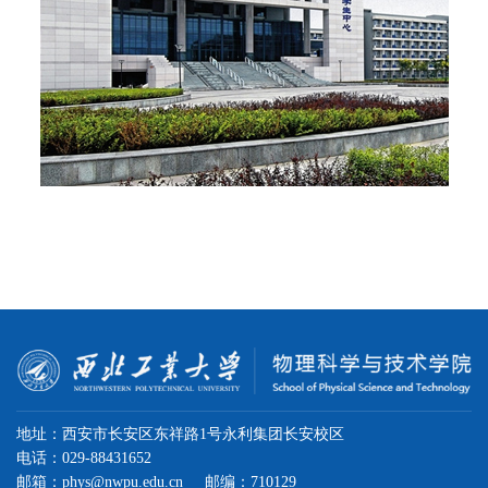
地址：西安市长安区东祥路1号永利集团长安校区
电话：029-88431652
邮箱：phys@nwpu.edu.cn
邮编：710129